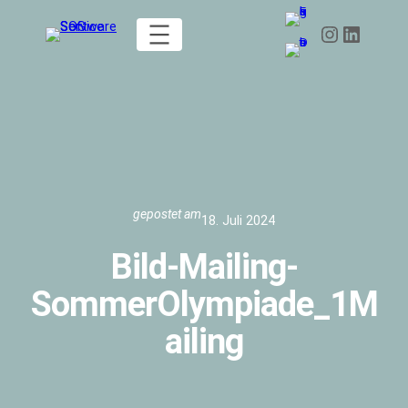
Zum
Instagram
LinkedIn
Inhalt
springen
gepostet am
18. Juli 2024
Bild-Mailing-
SommerOlympiade_1M
ailing