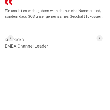
Für uns ist es wichtig, dass wir nicht nur eine Nummer sind,
SO
sondern dass SOS unser gemeinsames Geschäft fokussiert.
Mit
un
KEN ROSKO
EMEA Channel Leader
MI
Te
Se