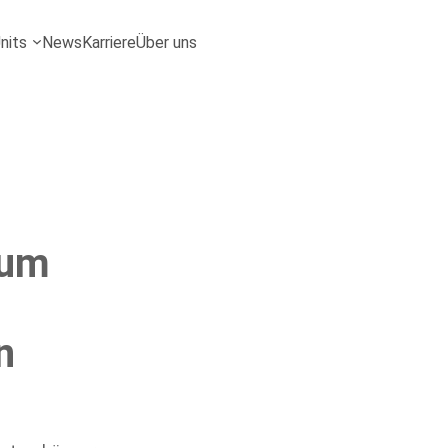
tributor abstimmen
nits
News
Karriere
Über uns
tum
n