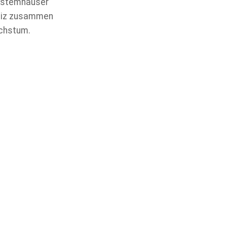
Systemhäuser
weiz zusammen
achstum.