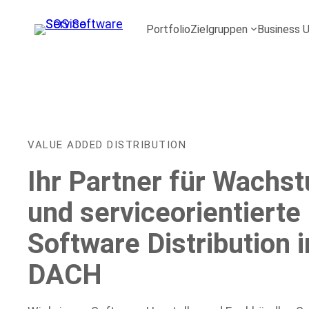
Jetzt für uns als Dis
CHANNEL EXCELLENCE AWARDS 2027:
Portfolio
Zielgruppen
Business U
VALUE ADDED DISTRIBUTION
Ihr Partner für Wachs
und serviceorientierte
Software Distribution i
DACH