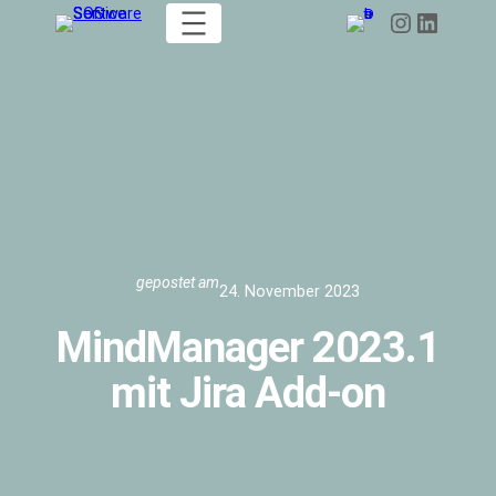
Zum
Instagram
LinkedIn
Inhalt
springen
gepostet am
24. November 2023
MindManager 2023.1
mit Jira Add-on