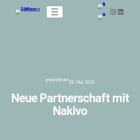
Zum
Instagram
LinkedIn
Inhalt
springen
gepostet am
28. Mai 2026
Neue Partnerschaft mit
Nakivo