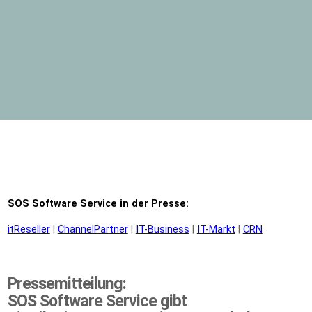
SOS Software Service in der Presse:
itReseller
|
ChannelPartner
|
IT-Business
|
IT-Markt
|
CRN
Pressemitteilung:
SOS Software Service gibt