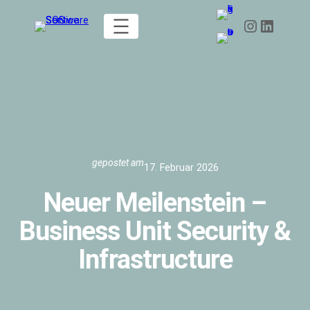
Zum
Instagram
LinkedIn
Inhalt
springen
gepostet am
17. Februar 2026
Neuer Meilenstein –
Business Unit Security &
Infrastructure