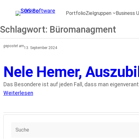
Zum
Inhalt
Portfolio
Zielgruppen
Business U
springen
Schlagwort:
Büromanagment
gepostet am
13. September 2024
Nele Hemer, Auszub
Das Besondere ist auf jeden Fall, dass man eigenverantw
Weiterlesen