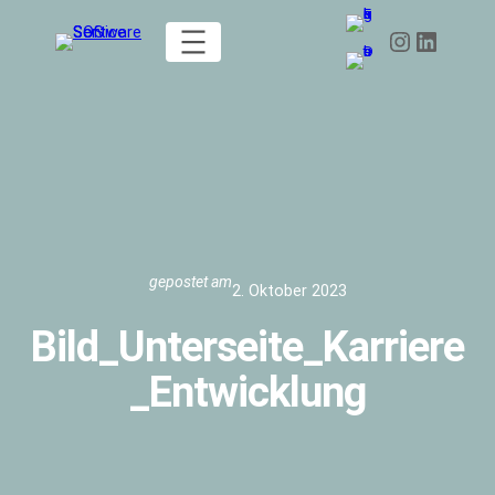
Zum
Instagram
LinkedIn
Inhalt
springen
gepostet am
2. Oktober 2023
Bild_Unterseite_Karriere
_Entwicklung