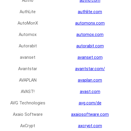
Auth0
auth0.com
AuthLite
authlite.com
AutoMonX
automonx.com
Automox
automox.com
Autorabit
autorabit.com
avanset
avanset.com
Avantstar
avantstar.com/
AVAPLAN
avaplan.com
AVAST!
avast.com
AVG Technologies
avg.com/de
Axaio Software
axaiosoftware.com
AxCrypt
axcrypt.com