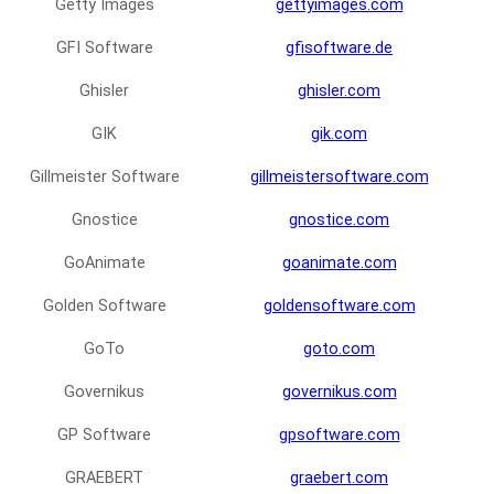
Getty Images
gettyimages.com
GFI Software
gfisoftware.de
Ghisler
ghisler.com
GIK
gik.com
Gillmeister Software
gillmeistersoftware.com
Gnostice
gnostice.com
GoAnimate
goanimate.com
Golden Software
goldensoftware.com
GoTo
goto.com
Governikus
governikus.com
GP Software
gpsoftware.com
GRAEBERT
graebert.com