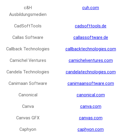
c&H
cuh.com
Ausbildungsmedien
CadSoftTools
cadsofttools.de
Callas Software
callassoftware.de
Callback Technologies
callbacktechnologies.com
Camichel Ventures
camichelventures.com
Candela Technologies
candelatechnologies.com
Canimaan Software
canimaansoftware.com
Canonical
canonical.com
Canva
canva.com
Canvas GFX
canvas.com
Caphyon
caphyon.com