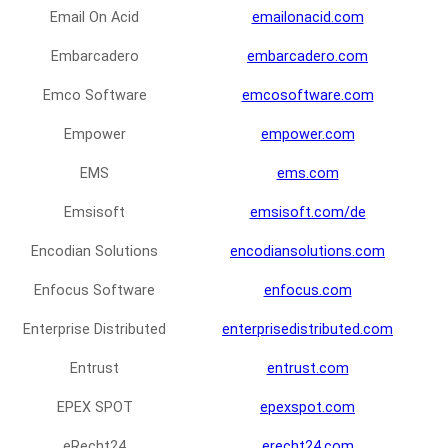
Email On Acid
emailonacid.com
Embarcadero
embarcadero.com
Emco Software
emcosoftware.com
Empower
empower.com
EMS
ems.com
Emsisoft
emsisoft.com/de
Encodian Solutions
encodiansolutions.com
Enfocus Software
enfocus.com
Enterprise Distributed
enterprisedistributed.com
Entrust
entrust.com
EPEX SPOT
epexspot.com
eRecht24
erecht24.com