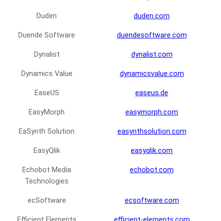
Duden
duden.com
Duende Software
duendesoftware.com
Dynalist
dynalist.com
Dynamics Value
dynamicsvalue.com
EaseUS
easeus.de
EasyMorph
easymorph.com
EaSynth Solution
easynthsolution.com
EasyQlik
easyqlik.com
Echobot Media
echobot.com
Technologies
ecSoftware
ecsoftware.com
Efficient Elements
efficient-elements.com