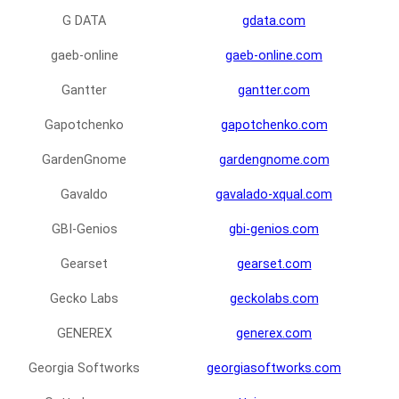
G DATA
gdata.com
gaeb-online
gaeb-online.com
Gantter
gantter.com
Gapotchenko
gapotchenko.com
GardenGnome
gardengnome.com
Gavaldo
gavalado-xqual.com
GBI-Genios
gbi-genios.com
Gearset
gearset.com
Gecko Labs
geckolabs.com
GENEREX
generex.com
Georgia Softworks
georgiasoftworks.com