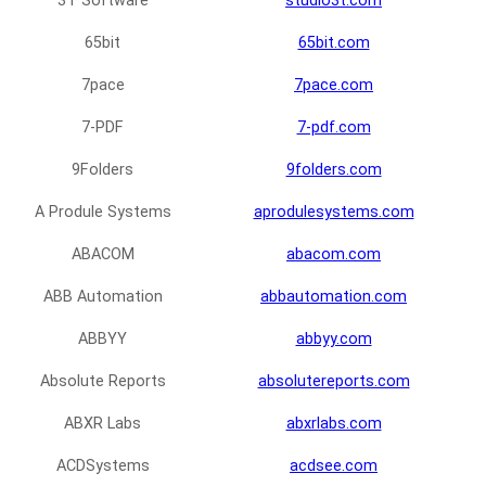
3T Software
studio3t.com
65bit
65bit.com
7pace
7pace.com
7-PDF
7-pdf.com
9Folders
9folders.com
A Produle Systems
aprodulesystems.com
ABACOM
abacom.com
ABB Automation
abbautomation.com
ABBYY
abbyy.com
Absolute Reports
absolutereports.com
ABXR Labs
abxrlabs.com
ACDSystems
acdsee.com