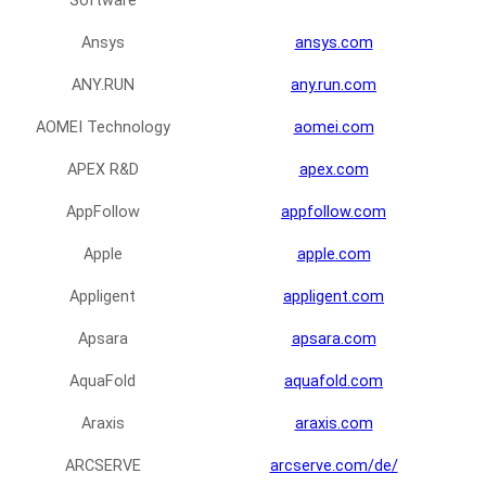
Software
Ansys
ansys.com
ANY.RUN
any.run.com
AOMEI Technology
aomei.com
APEX R&D
apex.com
AppFollow
appfollow.com
Apple
apple.com
Appligent
appligent.com
Apsara
apsara.com
AquaFold
aquafold.com
Araxis
araxis.com
ARCSERVE
arcserve.com/de/