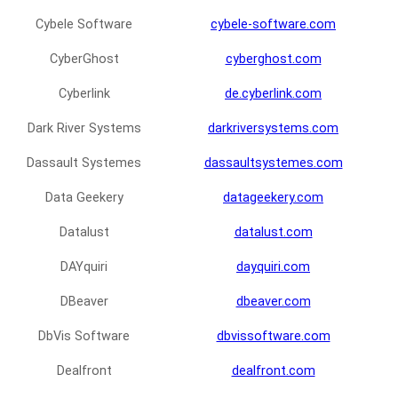
Cybele Software
cybele-software.com
CyberGhost
cyberghost.com
Cyberlink
de.cyberlink.com
Dark River Systems
darkriversystems.com
Dassault Systemes
dassaultsystemes.com
Data Geekery
datageekery.com
Datalust
datalust.com
DAYquiri
dayquiri.com
DBeaver
dbeaver.com
DbVis Software
dbvissoftware.com
Dealfront
dealfront.com