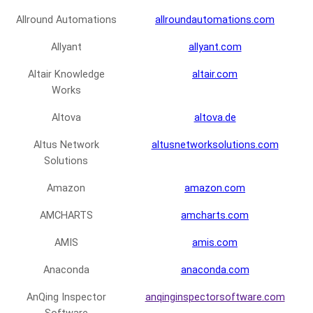
Allround Automations
allroundautomations.com
Allyant
allyant.com
Altair Knowledge
altair.com
Works
Altova
altova.de
Altus Network
altusnetworksolutions.com
Solutions
Amazon
amazon.com
AMCHARTS
amcharts.com
AMIS
amis.com
Anaconda
anaconda.com
AnQing Inspector
anqinginspectorsoftware.com