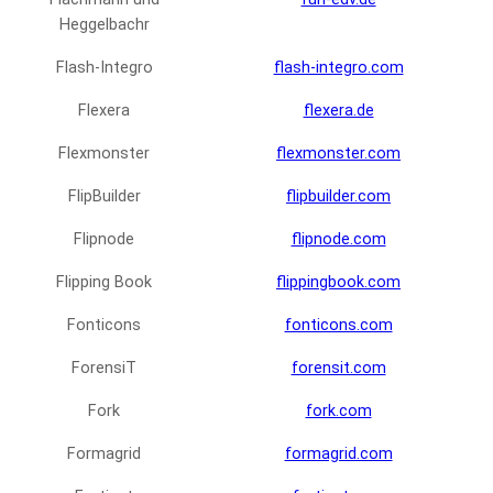
Heggelbachr
Flash-Integro
flash-integro.com
Flexera
flexera.de
Flexmonster
flexmonster.com
FlipBuilder
flipbuilder.com
Flipnode
flipnode.com
Flipping Book
flippingbook.com
Fonticons
fonticons.com
ForensiT
forensit.com
Fork
fork.com
Formagrid
formagrid.com