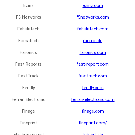
Eziriz
eziriz.com
F5 Networks
f5networks.com
Fabulatech
fabulatech.com
Famatech
radmin.de
Faronics
faronics.com
Fast Reports
fast-report.com
FastTrack
fasttrack.com
Feedly
feedly.com
Ferrari Electronic
ferrari-electronic.com
Finage
finage.com
Fineprint
fineprint.com/
Flachmann und
fuh-edv.de