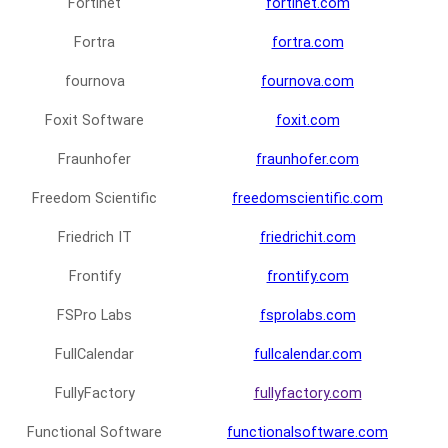
Fortinet
fortinet.com
Fortra
fortra.com
fournova
fournova.com
Foxit Software
foxit.com
Fraunhofer
fraunhofer.com
Freedom Scientific
freedomscientific.com
Friedrich IT
friedrichit.com
Frontify
frontify.com
FSPro Labs
fsprolabs.com
FullCalendar
fullcalendar.com
FullyFactory
fullyfactory.com
Functional Software
functionalsoftware.com