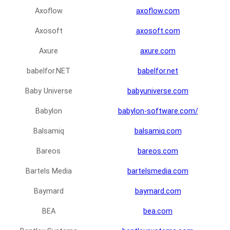
Axoflow
axoflow.com
Axosoft
axosoft.com
Axure
axure.com
babelfor.NET
babelfor.net
Baby Universe
babyuniverse.com
Babylon
babylon-software.com/
Balsamiq
balsamiq.com
Bareos
bareos.com
Bartels Media
bartelsmedia.com
Baymard
baymard.com
BEA
bea.com