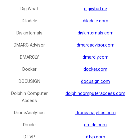
DigiWhat
digiwhat.de
Diladele
diladele.com
Diskinternals
diskinternals.com
DMARC Advisor
dmarcadvisor.com
DMARCLY
dmarcly.com
Docker
docker.com
DOCUSIGN
docusign.com
Dolphin Computer
dolphincomputeraccess.com
Access
DroneAnalytics
droneanalytics.com
Druide
druide.com
DTVP
dtvp.com