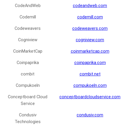
CodeAndWeb
codeandweb.com
Codemill
codemill.com
Codeweavers
codeweavers.com
Cogniview
cogniview.com
CoinMarketCap
coinmarketcap.com
Coinpaprika
coinpaprika.com
combit
combit.net
Compukoeln
compukoeln.com
Conceptboard Cloud
conceptboardcloudservice.com
Service
Condusiv
condusiv.com
Technologies