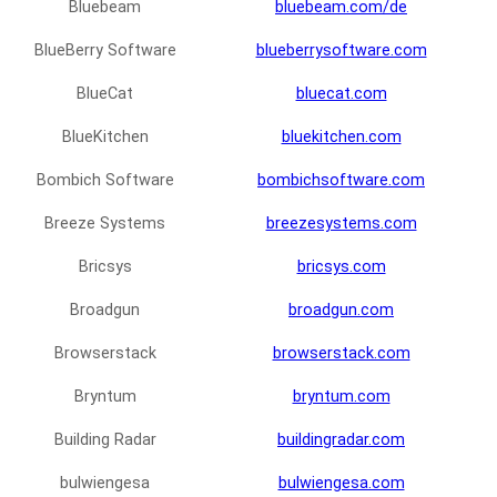
Bluebeam
bluebeam.com/de
BlueBerry Software
blueberrysoftware.com
BlueCat
bluecat.com
BlueKitchen
bluekitchen.com
Bombich Software
bombichsoftware.com
Breeze Systems
breezesystems.com
Bricsys
bricsys.com
Broadgun
broadgun.com
Browserstack
browserstack.com
Bryntum
bryntum.com
Building Radar
buildingradar.com
bulwiengesa
bulwiengesa.com