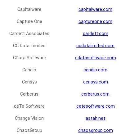
Capitalware
capitalware.com
Capture One
captureone.com
Cardett Associates
cardett.com
CC Data Limited
ccdatalimited.com
CData Software
cdatasoftware.com
Cendio
cendio.com
Censys
censys.com
Cerberus
cerberus.com
ceTe Software
cetesoftware.com
Change Vision
astah.net
ChaosGroup
chaosgroup.com