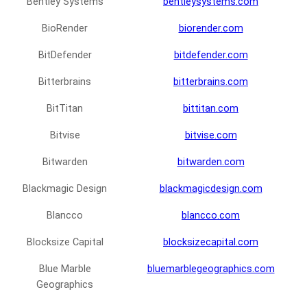
Bentley Systems
bentleysystems.com
BioRender
biorender.com
BitDefender
bitdefender.com
Bitterbrains
bitterbrains.com
BitTitan
bittitan.com
Bitvise
bitvise.com
Bitwarden
bitwarden.com
Blackmagic Design
blackmagicdesign.com
Blancco
blancco.com
Blocksize Capital
blocksizecapital.com
Blue Marble
bluemarblegeographics.com
Geographics