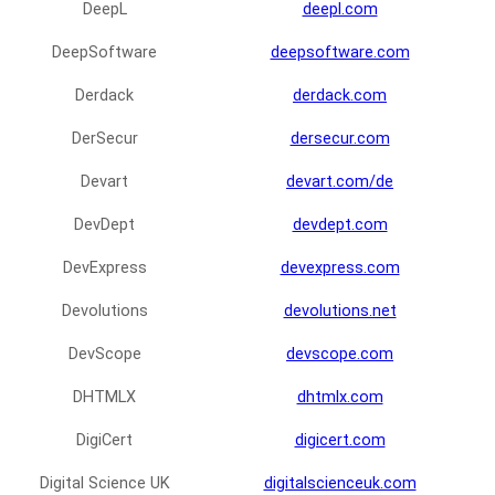
DeepL
deepl.com
DeepSoftware
deepsoftware.com
Derdack
derdack.com
DerSecur
dersecur.com
Devart
devart.com/de
DevDept
devdept.com
DevExpress
devexpress.com
Devolutions
devolutions.net
DevScope
devscope.com
DHTMLX
dhtmlx.com
DigiCert
digicert.com
Digital Science UK
digitalscienceuk.com