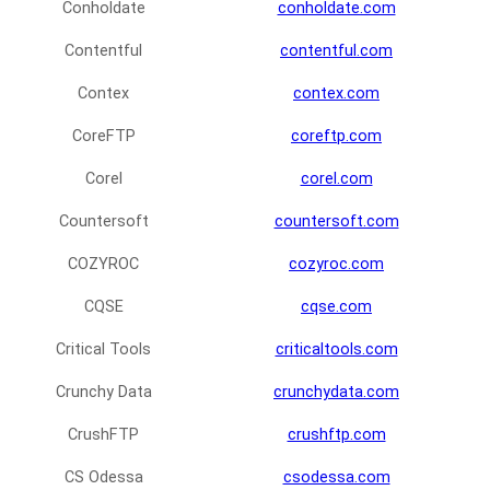
Conholdate
conholdate.com
Contentful
contentful.com
Contex
contex.com
CoreFTP
coreftp.com
Corel
corel.com
Countersoft
countersoft.com
COZYROC
cozyroc.com
CQSE
cqse.com
Critical Tools
criticaltools.com
Crunchy Data
crunchydata.com
CrushFTP
crushftp.com
CS Odessa
csodessa.com