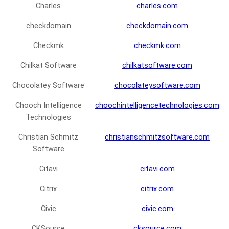
Charles
charles.com
checkdomain
checkdomain.com
Checkmk
checkmk.com
Chilkat Software
chilkatsoftware.com
Chocolatey Software
chocolateysoftware.com
Chooch Intelligence
choochintelligencetechnologies.com
Technologies
Christian Schmitz
christianschmitzsoftware.com
Software
Citavi
citavi.com
Citrix
citrix.com
Civic
civic.com
CKSource
cksource.com