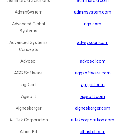
AdminDroid Solutions
admindroid.com
AdminSystem
adminsystem.com
Advanced Global
ags.com
Systems
Advanced Systems
advsyscon.com
Concepts
Advosol
advosol.com
AGG Software
aggsoftware.com
ag-Grid
ag-grid.com
Agisoft
agisoft.com
Aignesberger
aignesberger.com
AJ Tek Corporation
ajtekcorporation.com
Albus Bit
albusbit.com