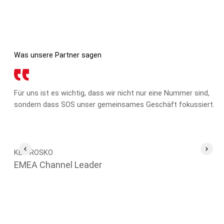
Was unsere Partner sagen
Für uns ist es wichtig, dass wir nicht nur eine Nummer sind,
S
sondern dass SOS unser gemeinsames Geschäft fokussiert.
M
u
KEN ROSKO
EMEA Channel Leader
M
T
S