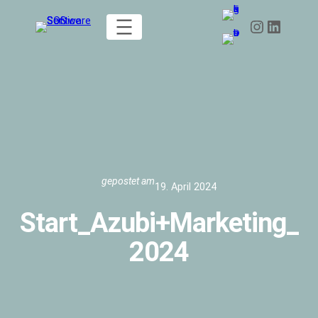
Zum
Instagram
LinkedIn
Inhalt
springen
gepostet am
19. April 2024
Start_Azubi+Marketing_
2024