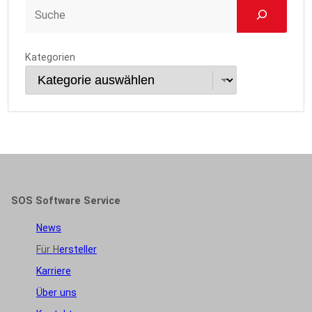
Kategorien
SOS Software Service
News
Für H
ersteller
Karriere
Über uns