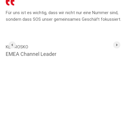
Für uns ist es wichtig, dass wir nicht nur eine Nummer sind,
SO
sondern dass SOS unser gemeinsames Geschäft fokussiert.
Mit
un
KEN ROSKO
EMEA Channel Leader
MI
Te
Se